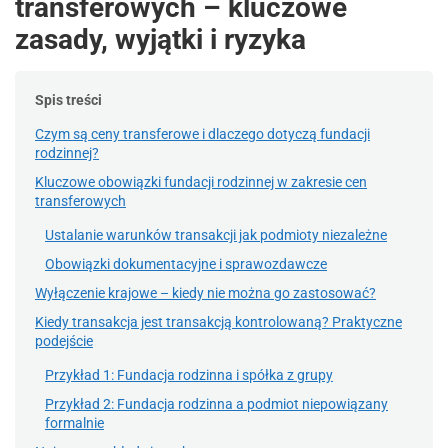
transferowych – kluczowe
zasady, wyjątki i ryzyka
Spis treści
Czym są ceny transferowe i dlaczego dotyczą fundacji
rodzinnej?
Kluczowe obowiązki fundacji rodzinnej w zakresie cen
transferowych
Ustalanie warunków transakcji jak podmioty niezależne
Obowiązki dokumentacyjne i sprawozdawcze
Wyłączenie krajowe – kiedy nie można go zastosować?
Kiedy transakcja jest transakcją kontrolowaną? Praktyczne
podejście
Przykład 1: Fundacja rodzinna i spółka z grupy
Przykład 2: Fundacja rodzinna a podmiot niepowiązany
formalnie