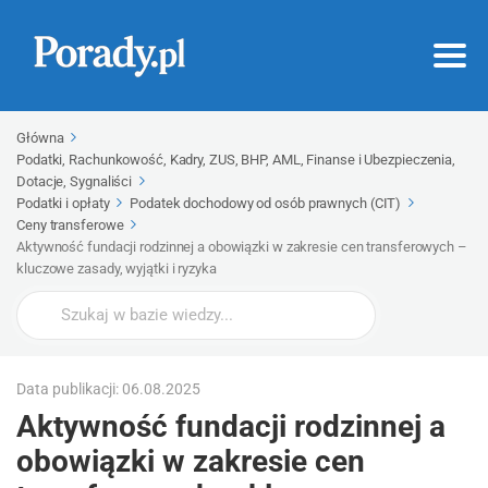
Główna
Podatki, Rachunkowość, Kadry, ZUS, BHP, AML, Finanse i Ubezpieczenia,
Dotacje, Sygnaliści
Podatki i opłaty
Podatek dochodowy od osób prawnych (CIT)
Ceny transferowe
Aktywność fundacji rodzinnej a obowiązki w zakresie cen transferowych –
kluczowe zasady, wyjątki i ryzyka
Wyszukaj
Data publikacji: 06.08.2025
Aktywność fundacji rodzinnej a
obowiązki w zakresie cen