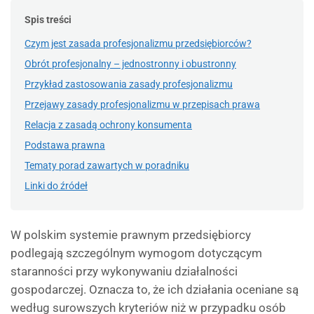
Spis treści
Czym jest zasada profesjonalizmu przedsiębiorców?
Obrót profesjonalny – jednostronny i obustronny
Przykład zastosowania zasady profesjonalizmu
Przejawy zasady profesjonalizmu w przepisach prawa
Relacja z zasadą ochrony konsumenta
Podstawa prawna
Tematy porad zawartych w poradniku
Linki do źródeł
W polskim systemie prawnym przedsiębiorcy
podlegają szczególnym wymogom dotyczącym
staranności przy wykonywaniu działalności
gospodarczej. Oznacza to, że ich działania oceniane są
według surowszych kryteriów niż w przypadku osób