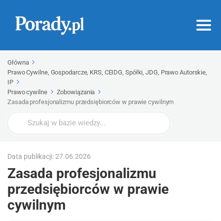
Główna
Prawo Cywilne, Gospodarcze, KRS, CEIDG, Spółki, JDG, Prawo Autorskie,
IP
Prawo cywilne
Zobowiązania
Zasada profesjonalizmu przedsiębiorców w prawie cywilnym
Wyszukaj
Data publikacji: 27.06.2026
Zasada profesjonalizmu
przedsiębiorców w prawie
cywilnym