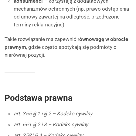
konsumenci
– korzystają z dodatkowych
mechanizmów ochronnych (np. prawo odstąpienia
od umowy zawartej na odległość, przedłużone
terminy reklamacyjne).
Takie rozwiązanie ma zapewnić
równowagę w obrocie
prawnym
, gdzie często spotykają się podmioty o
nierównej pozycji.
Podstawa prawna
art. 355 § 1 i § 2 – Kodeks cywilny
art. 661 § 2 i 3 – Kodeks cywilny
art. 358¹ § 4 – Kodeks cywilny