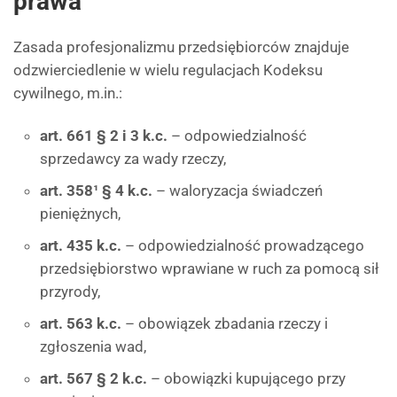
prawa
Zasada profesjonalizmu przedsiębiorców znajduje
odzwierciedlenie w wielu regulacjach Kodeksu
cywilnego, m.in.:
art. 661 § 2 i 3 k.c.
– odpowiedzialność
sprzedawcy za wady rzeczy,
art. 358¹ § 4 k.c.
– waloryzacja świadczeń
pieniężnych,
art. 435 k.c.
– odpowiedzialność prowadzącego
przedsiębiorstwo wprawiane w ruch za pomocą sił
przyrody,
art. 563 k.c.
– obowiązek zbadania rzeczy i
zgłoszenia wad,
art. 567 § 2 k.c.
– obowiązki kupującego przy