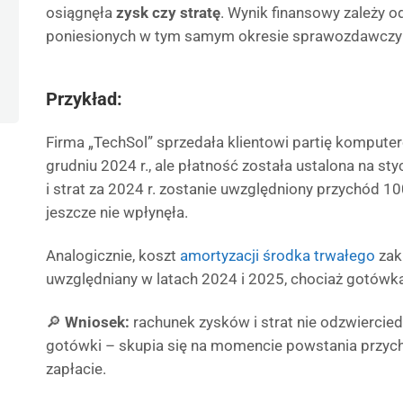
osiągnęła
zysk czy stratę
. Wynik finansowy zależy 
poniesionych w tym samym okresie sprawozdawcz
Przykład:
Firma „TechSol” sprzedała klientowi partię kompute
grudniu 2024 r., ale płatność została ustalona na s
i strat za 2024 r. zostanie uwzględniony przychód 1
jeszcze nie wpłynęła.
Analogicznie, koszt
amortyzacji środka trwałego
zak
uwzględniany w latach 2024 i 2025, chociaż gotówk
🔎
Wniosek:
rachunek zysków i strat nie odzwiercie
gotówki – skupia się na momencie powstania przycho
zapłacie.