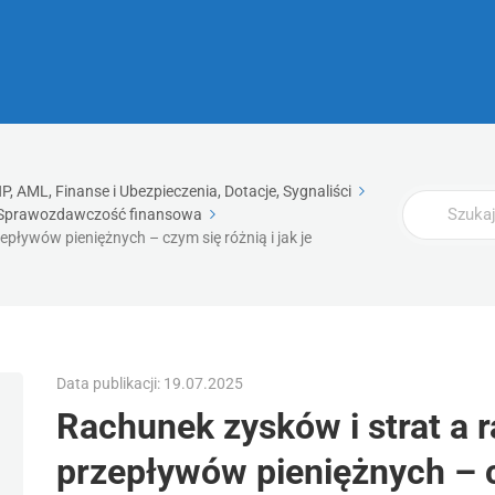
, AML, Finanse i Ubezpieczenia, Dotacje, Sygnaliści
Wyszukaj
Sprawozdawczość finansowa
pływów pieniężnych – czym się różnią i jak je
Data publikacji: 19.07.2025
Rachunek zysków i strat a 
przepływów pieniężnych – c