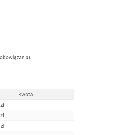
zobowiązania).
Kwota
zł
zł
zł