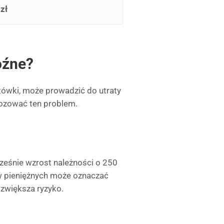
zł
oźne?
otówki, może prowadzić do utraty
nozować ten problem.
ześnie wzrost należności o 250
w pieniężnych może oznaczać
 zwiększa ryzyko.