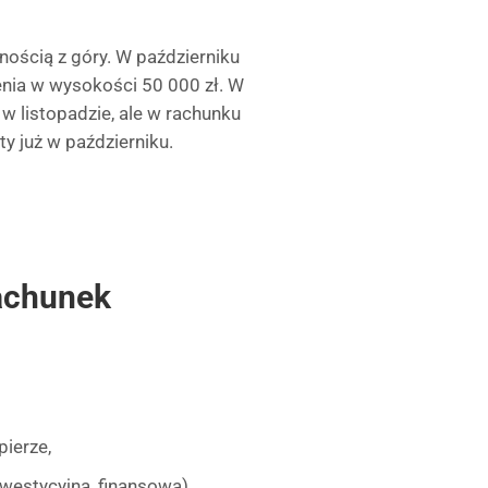
nością z góry. W październiku
lenia w wysokości 50 000 zł. W
w listopadzie, ale w rachunku
y już w październiku.
rachunek
pierze,
nwestycyjna, finansowa),