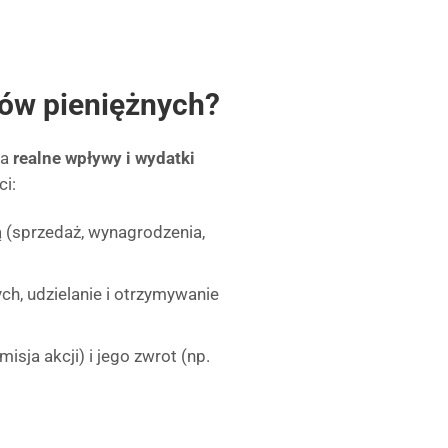
ów pieniężnych?
ia
realne wpływy i wydatki
ci:
ą (sprzedaż, wynagrodzenia,
h, udzielanie i otrzymywanie
isja akcji) i jego zwrot (np.