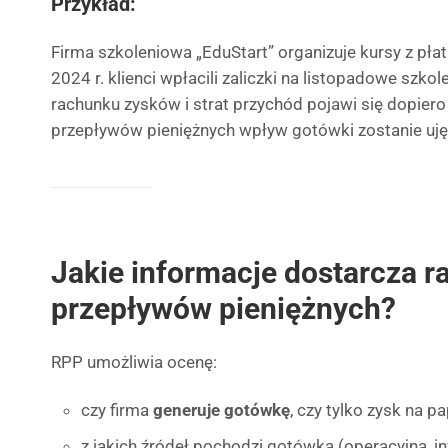
Przykład:
Firma szkoleniowa „EduStart” organizuje kursy z płat
2024 r. klienci wpłacili zaliczki na listopadowe szko
rachunku zysków i strat przychód pojawi się dopiero 
przepływów pieniężnych wpływ gotówki zostanie ujęt
Jakie informacje dostarcza 
przepływów pieniężnych?
RPP umożliwia ocenę:
czy firma
generuje gotówkę
, czy tylko zysk na pa
z jakich źródeł pochodzi gotówka (operacyjna, i