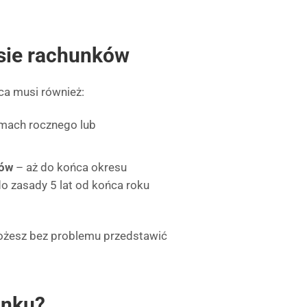
sie rachunków
ca musi również:
amach rocznego lub
ków
– aż do końca okresu
 zasady 5 lat od końca roku
możesz bez problemu przedstawić
unku?