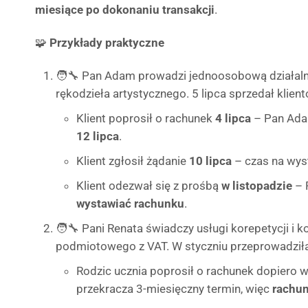
miesiące po dokonaniu transakcji
.
🧩
Przykłady praktyczne
🧑‍🔧 Pan Adam prowadzi jednoosobową działal
rękodzieła artystycznego. 5 lipca sprzedał klien
Klient poprosił o rachunek
4 lipca
– Pan Ada
12 lipca
.
Klient zgłosił żądanie
10 lipca
– czas na wys
Klient odezwał się z prośbą
w listopadzie
– 
wystawiać rachunku
.
🧑‍🔧 Pani Renata świadczy usługi korepetycji i k
podmiotowego z VAT. W styczniu przeprowadziła 
Rodzic ucznia poprosił o rachunek dopiero 
przekracza 3-miesięczny termin, więc
rachun