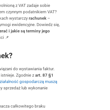
olnioną z VAT zadaje sobie
estem czynnym podatnikiem VAT?
dkach wystarczy
rachunek
–
ymogi ewidencyjne. Dowiedz się,
ać i jakie są terminy jego
ci 📌
nek?
iązani do wystawiania faktur.
istnieje. Zgodnie z
art. 87 §1
działalność gospodarczą muszą
y sprzedaż lub wykonanie
znacza całkowitego braku