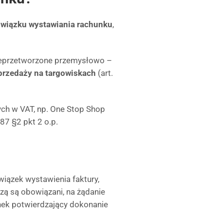
owiązku wystawiania rachunku
,
nieprzetworzone przemysłowo –
przedaży na targowiskach
(art.
ch w VAT, np. One Stop Shop
87 §2 pkt 2 o.p.
wiązek wystawienia faktury,
ą są obowiązani, na żądanie
nek potwierdzający dokonanie