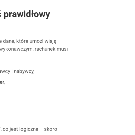
ć prawidłowy
e dane, które umożliwiają
em wykonawczym, rachunek musi
awcy i nabywcy,
er
,
T
, co jest logiczne – skoro