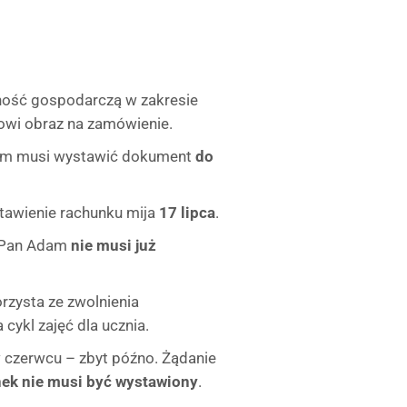
ność gospodarczą w zakresie
towi obraz na zamówienie.
m musi wystawić dokument
do
tawienie rachunku mija
17 lipca
.
Pan Adam
nie musi już
orzysta ze zwolnienia
cykl zajęć dla ucznia.
w czerwcu – zbyt późno. Żądanie
ek nie musi być wystawiony
.