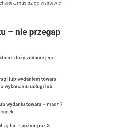
achunek, musisz go wystawić – i
u – nie przegap
klient złoży żądanie
jego
ugi lub wydaniem towaru
–
 po wykonaniu usługi lub
lub wydaniu towaru
– masz
7
chunek.
sił żądanie
później niż 3