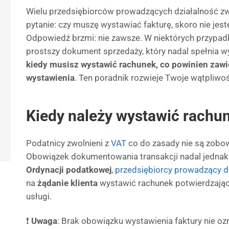
Wielu przedsiębiorców prowadzących działalność zw
pytanie: czy muszę wystawiać fakturę, skoro nie j
Odpowiedź brzmi: nie zawsze. W niektórych przypa
prostszy dokument sprzedaży, który nadal spełnia w
kiedy musisz wystawić rachunek, co powinien zawier
wystawienia
. Ten poradnik rozwieje Twoje wątpliwoś
Kiedy należy wystawić rachu
Podatnicy zwolnieni z
VAT
co do zasady nie są zobow
Obowiązek dokumentowania transakcji nadal jednak 
Ordynacji podatkowej
,
przedsiębiorcy prowadzący 
na
żądanie klienta
wystawić rachunek potwierdzając
usługi.
❗
Uwaga
: Brak obowiązku wystawienia faktury nie o