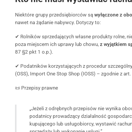
Niektóre grupy przedsiębiorców są
wyłączone z ob
nawet na żądanie nabywcy. Dotyczy to:
✔ Rolników sprzedających własne produkty rolne, 
poza miejscem ich uprawy lub chowu,
z wyjątkiem s
87 §2 pkt 1 o.p.).
✔ Podatników korzystających z procedur szczególny
(OSS), Import One Stop Shop (IOSS) – zgodnie z art. 
📜 Przepisy prawne
„Jeżeli z odrębnych przepisów nie wynika obo
podatnicy prowadzący działalność gospodarcz
kupującego lub usługobiorcy, wystawić rachu
sprzedaży lub wykonanie usługi.”