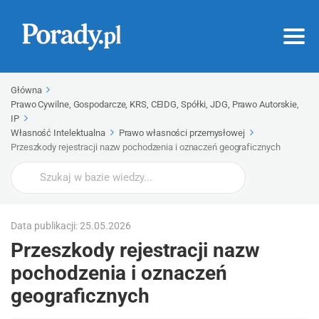
Główna
Prawo Cywilne, Gospodarcze, KRS, CEIDG, Spółki, JDG, Prawo Autorskie,
IP
Własność Intelektualna
Prawo własności przemysłowej
Przeszkody rejestracji nazw pochodzenia i oznaczeń geograficznych
Wyszukaj
Data publikacji: 25.05.2026
Przeszkody rejestracji nazw
pochodzenia i oznaczeń
geograficznych