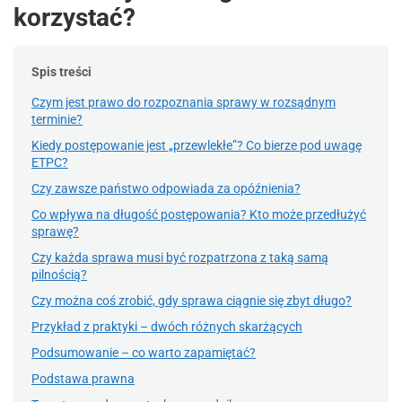
korzystać?
Spis treści
Czym jest prawo do rozpoznania sprawy w rozsądnym
terminie?
Kiedy postępowanie jest „przewlekłe”? Co bierze pod uwagę
ETPC?
Czy zawsze państwo odpowiada za opóźnienia?
Co wpływa na długość postępowania? Kto może przedłużyć
sprawę?
Czy każda sprawa musi być rozpatrzona z taką samą
pilnością?
Czy można coś zrobić, gdy sprawa ciągnie się zbyt długo?
Przykład z praktyki – dwóch różnych skarżących
Podsumowanie – co warto zapamiętać?
Podstawa prawna