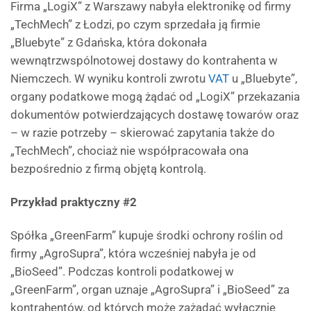
Firma „LogiX” z Warszawy nabyła elektronikę od firmy
„TechMech” z Łodzi, po czym sprzedała ją firmie
„Bluebyte” z Gdańska, która dokonała
wewnątrzwspólnotowej dostawy do kontrahenta w
Niemczech. W wyniku kontroli zwrotu
VAT
u „Bluebyte”,
organy podatkowe mogą żądać od „LogiX” przekazania
dokumentów potwierdzających dostawę towarów oraz
– w razie potrzeby – skierować zapytania także do
„TechMech”, chociaż nie współpracowała ona
bezpośrednio z firmą objętą kontrolą.
Przykład praktyczny #2
Spółka „GreenFarm” kupuje środki ochrony roślin od
firmy „AgroSupra”, która wcześniej nabyła je od
„BioSeed”. Podczas kontroli podatkowej w
„GreenFarm”, organ uznaje „AgroSupra” i „BioSeed” za
kontrahentów, od których może zażądać wyłącznie