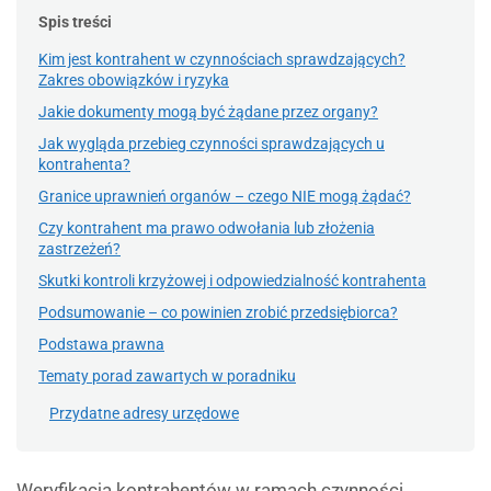
Spis treści
Kim jest kontrahent w czynnościach sprawdzających?
Zakres obowiązków i ryzyka
Jakie dokumenty mogą być żądane przez organy?
Jak wygląda przebieg czynności sprawdzających u
kontrahenta?
Granice uprawnień organów – czego NIE mogą żądać?
Czy kontrahent ma prawo odwołania lub złożenia
zastrzeżeń?
Skutki kontroli krzyżowej i odpowiedzialność kontrahenta
Podsumowanie – co powinien zrobić przedsiębiorca?
Podstawa prawna
Tematy porad zawartych w poradniku
Przydatne adresy urzędowe
Weryfikacja kontrahentów w ramach czynności