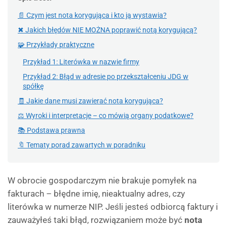
📄 Czym jest nota korygująca i kto ją wystawia?
✖ Jakich błędów NIE MOŻNA poprawić notą korygującą?
🧩 Przykłady praktyczne
Przykład 1: Literówka w nazwie firmy
Przykład 2: Błąd w adresie po przekształceniu JDG w
spółkę
🧾 Jakie dane musi zawierać nota korygująca?
⚖️ Wyroki i interpretacje – co mówią organy podatkowe?
📚 Podstawa prawna
🔖 Tematy porad zawartych w poradniku
W obrocie gospodarczym nie brakuje pomyłek na
fakturach – błędne imię, nieaktualny adres, czy
literówka w numerze NIP. Jeśli jesteś odbiorcą faktury i
zauważyłeś taki błąd, rozwiązaniem może być
nota