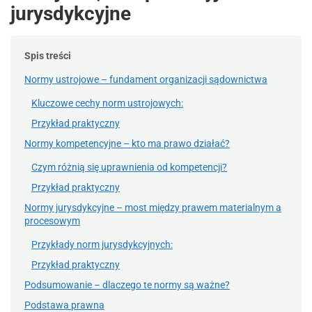
jurysdykcyjne
Spis treści
Normy ustrojowe – fundament organizacji sądownictwa
Kluczowe cechy norm ustrojowych:
Przykład praktyczny
Normy kompetencyjne – kto ma prawo działać?
Czym różnią się uprawnienia od kompetencji?
Przykład praktyczny
Normy jurysdykcyjne – most między prawem materialnym a
procesowym
Przykłady norm jurysdykcyjnych:
Przykład praktyczny
Podsumowanie – dlaczego te normy są ważne?
Podstawa prawna