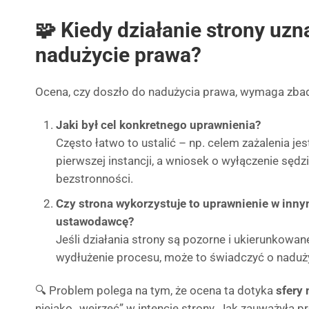
🧩 Kiedy działanie strony uzna
nadużycie prawa?
Ocena, czy doszło do nadużycia prawa, wymaga zbad
Jaki był cel konkretnego uprawnienia?
Często łatwo to ustalić – np. celem zażalenia je
pierwszej instancji, a wniosek o wyłączenie sęd
bezstronności.
Czy strona wykorzystuje to uprawnienie w inny
ustawodawcę?
Jeśli działania strony są pozorne i ukierunkowan
wydłużenie procesu, może to świadczyć o naduż
🔍 Problem polega na tym, że ocena ta dotyka
sfery
niejako „wejrzeć” w intencje strony. Jak zauważyła p