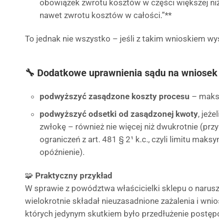
obowiązek zwrotu kosztów w części większej ni
nawet zwrotu kosztów w całości.”**
To jednak nie wszystko – jeśli z takim wnioskiem wy
🔧 Dodatkowe uprawnienia sądu na wniosek 
podwyższyć zasądzone koszty procesu
– maksy
podwyższyć odsetki od zasądzonej kwoty
, jeż
zwłokę – również nie więcej niż dwukrotnie (przy
ograniczeń z art. 481 § 2¹ k.c., czyli limitu ma
opóźnienie).
🧩
Praktyczny przykład
W sprawie z powództwa właścicielki sklepu o naru
wielokrotnie składał nieuzasadnione zażalenia i wnio
których jedynym skutkiem było przedłużenie postęp