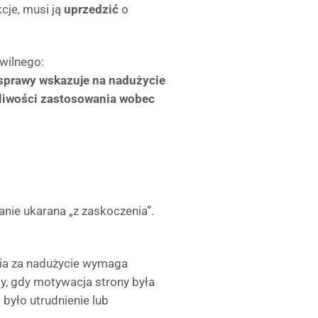
cje, musi ją
uprzedzić
o
wilnego:
 sprawy wskazuje na nadużycie
żliwości zastosowania wobec
anie ukarana „z zaskoczenia”.
nia za nadużycie wymaga
dy, gdy motywacja strony była
 było utrudnienie lub