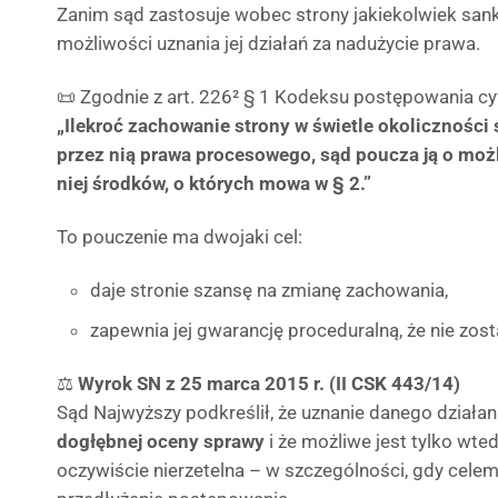
Zanim sąd zastosuje wobec strony jakiekolwiek sank
możliwości uznania jej działań za nadużycie prawa.
📜 Zgodnie z art. 226² § 1 Kodeksu postępowania cy
„Ilekroć zachowanie strony w świetle okoliczności
przez nią prawa procesowego, sąd poucza ją o mo
niej środków, o których mowa w § 2.”
To pouczenie ma dwojaki cel:
daje stronie szansę na zmianę zachowania,
zapewnia jej gwarancję proceduralną, że nie zost
⚖️
Wyrok SN z 25 marca 2015 r. (II CSK 443/14)
Sąd Najwyższy podkreślił, że uznanie danego działa
dogłębnej oceny sprawy
i że możliwe jest tylko wte
oczywiście nierzetelna – w szczególności, gdy celem