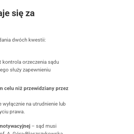
je się za
ania dwóch kwestii:
st kontrola orzeczenia sądu
ziego służy zapewnieniu
m celu niż przewidziany przez
e wyłącznie na utrudnienie lub
yciu prawa.
 motywacyjnej
– sąd musi
rof. A. Góra-Błaszczykowska,