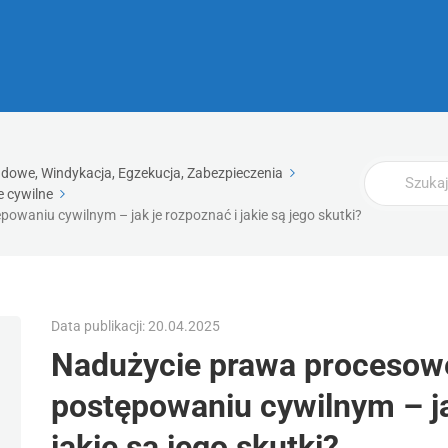
Wyszukaj
dowe, Windykacja, Egzekucja, Zabezpieczenia
 cywilne
aniu cywilnym – jak je rozpoznać i jakie są jego skutki?
Data publikacji: 20.04.2025
Nadużycie prawa procesow
postępowaniu cywilnym – ja
jakie są jego skutki?