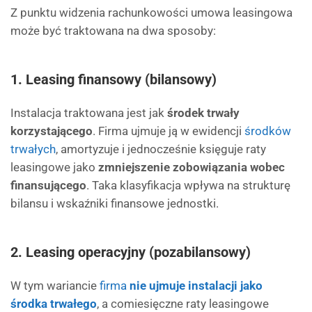
Z punktu widzenia rachunkowości umowa leasingowa
może być traktowana na dwa sposoby:
1. Leasing finansowy (bilansowy)
Instalacja traktowana jest jak
środek trwały
korzystającego
. Firma ujmuje ją w ewidencji
środków
trwałych
, amortyzuje i jednocześnie księguje raty
leasingowe jako
zmniejszenie zobowiązania wobec
finansującego
. Taka klasyfikacja wpływa na strukturę
bilansu i wskaźniki finansowe jednostki.
2. Leasing operacyjny (pozabilansowy)
W tym wariancie
firma
nie ujmuje instalacji jako
środka trwałego
, a comiesięczne raty leasingowe