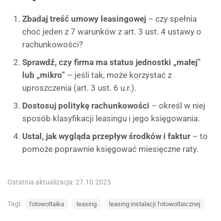
Zbadaj treść umowy leasingowej
– czy spełnia
choć jeden z 7 warunków z art. 3 ust. 4 ustawy o
rachunkowości?
Sprawdź, czy firma ma status jednostki „małej”
lub „mikro”
– jeśli tak, może korzystać z
uproszczenia (art. 3 ust. 6 u.r.).
Dostosuj politykę rachunkowości
– określ w niej
sposób klasyfikacji leasingu i jego księgowania.
Ustal, jak wygląda przepływ środków i faktur
– to
pomoże poprawnie księgować miesięczne raty.
Ostatnia aktualizacja: 27.10.2025
Tagi:
fotowoltaika
leasing
leasing instalacji fotowoltaicznej