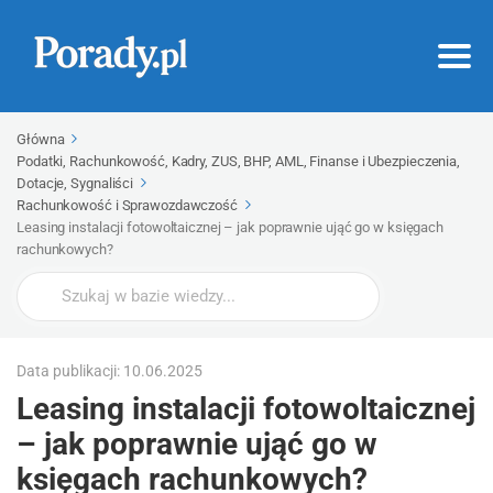
Główna
Podatki, Rachunkowość, Kadry, ZUS, BHP, AML, Finanse i Ubezpieczenia,
Dotacje, Sygnaliści
Rachunkowość i Sprawozdawczość
Leasing instalacji fotowoltaicznej – jak poprawnie ująć go w księgach
rachunkowych?
Wyszukaj
Data publikacji: 10.06.2025
Leasing instalacji fotowoltaicznej
– jak poprawnie ująć go w
księgach rachunkowych?