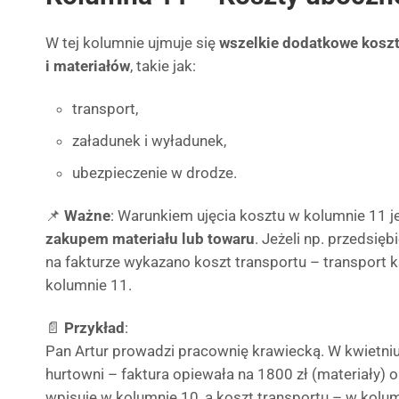
W tej kolumnie ujmuje się
wszelkie dodatkowe kosz
i materiałów
, takie jak:
transport,
załadunek i wyładunek,
ubezpieczenie w drodze.
📌
Ważne
: Warunkiem ujęcia kosztu w kolumnie 11 j
zakupem materiału lub towaru
. Jeżeli np. przedsię
na fakturze wykazano koszt transportu – transport k
kolumnie 11.
📄
Przykład
:
Pan Artur prowadzi pracownię krawiecką. W kwietniu 
hurtowni – faktura opiewała na 1800 zł (materiały) or
wpisuje w kolumnie 10, a koszt transportu – w kolum