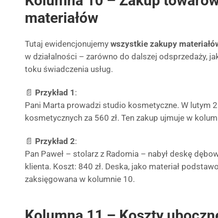
Kolumna 10 – Zakup towarów
materiałów
Tutaj ewidencjonujemy
wszystkie zakupy materiałó
w działalności – zarówno do dalszej odsprzedaży, ja
toku świadczenia usług.
📄
Przykład 1
:
Pani Marta prowadzi studio kosmetyczne. W lutym 
kosmetycznych za 560 zł. Ten zakup ujmuje w kolum
📄
Przykład 2
:
Pan Paweł – stolarz z Radomia – nabył deskę dębow
klienta. Koszt: 840 zł. Deska, jako materiał podsta
zaksięgowana w kolumnie 10.
Kolumna 11 – Koszty uboczn