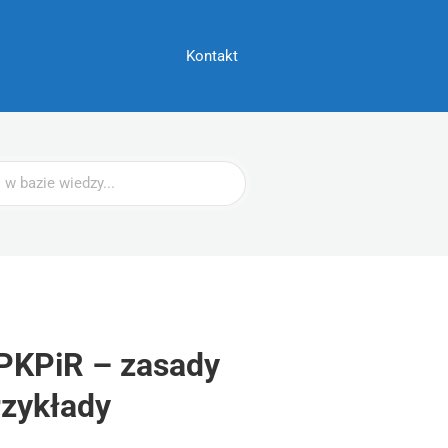
Kontakt
PKPiR – zasady
rzykłady