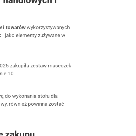
 handlowych i
w i towarów
wykorzystywanych
k i jako elementy zużywane w
2025 zakupiła zestaw maseczek
nie 10.
ą do wykonania stołu dla
wowy, również powinna zostać
e zakupu