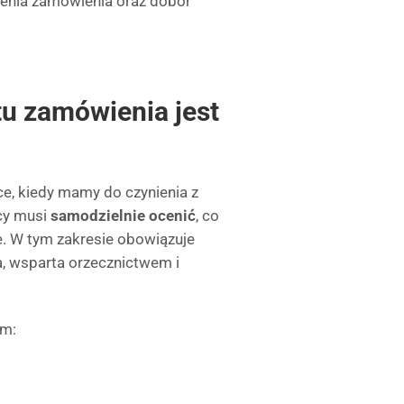
lenia zamówienia oraz dobór
tu zamówienia jest
ce, kiedy mamy do czynienia z
cy musi
samodzielnie ocenić
, co
. W tym zakresie obowiązuje
a, wsparta orzecznictwem i
im: