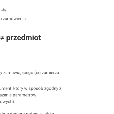
ch,
ia zamówienia.
≠ przedmiot
by zamawiającego (co zamierza
ument, który w sposób zgodny z
kazanie parametrów
kowych).
uje
, a dopiero potem – jak to