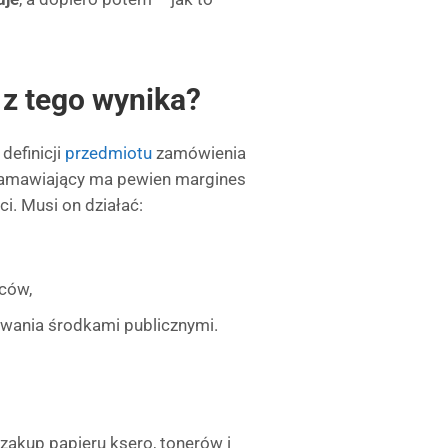
 z tego wynika?
definicji
przedmiotu
zamówienia
, zamawiający ma pewien margines
. Musi on działać:
ców,
wania środkami publicznymi.
akup papieru ksero, tonerów i