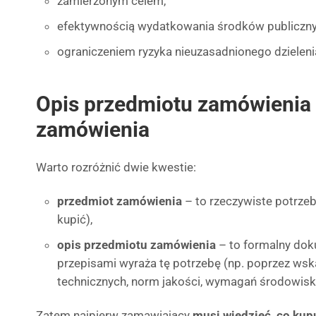
zamierzonym celem,
efektywnością wydatkowania środków publiczny
ograniczeniem ryzyka nieuzasadnionego dzielen
Opis przedmiotu zamówienia 
zamówienia
Warto rozróżnić dwie kwestie:
przedmiot zamówienia
– to rzeczywiste potrze
kupić),
opis przedmiotu zamówienia
– to formalny dok
przepisami wyraża tę potrzebę (np. poprzez ws
technicznych, norm jakości, wymagań środowis
Zatem najpierw zamawiający
musi wiedzieć, co kup