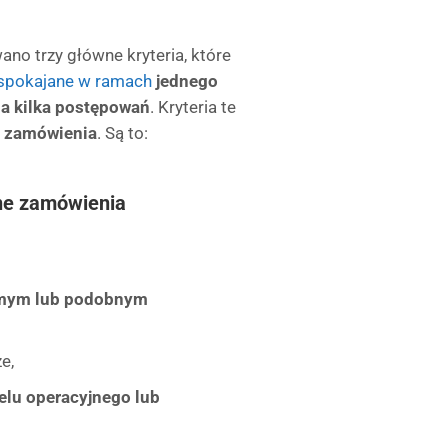
ano trzy główne kryteria, które
aspokajane w ramach
jednego
na kilka postępowań
. Kryteria te
t zamówienia
. Są to:
ne zamówienia
amym lub podobnym
e,
elu operacyjnego lub