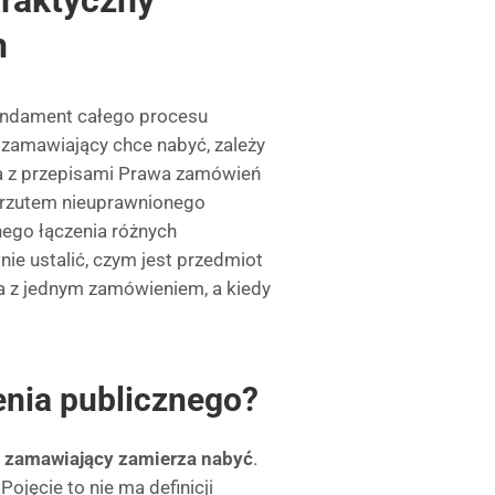
raktyczny
h
undament całego procesu
k zamawiający chce nabyć, zależy
nia z przepisami Prawa zamówień
arzutem nieuprawnionego
nego łączenia różnych
ie ustalić, czym jest przedmiot
a z jednym zamówieniem, a kiedy
nia publicznego?
o zamawiający zamierza nabyć
.
ojęcie to nie ma definicji