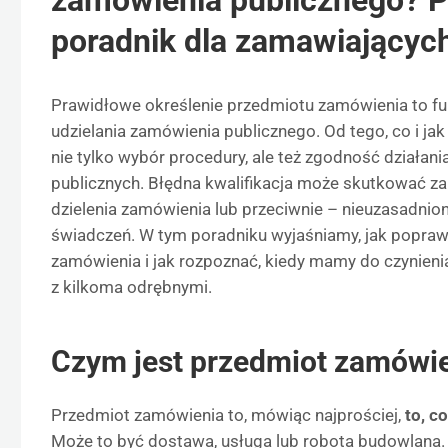
zamówienia publicznego? P
poradnik dla zamawiającyc
Prawidłowe określenie przedmiotu zamówienia to f
udzielania zamówienia publicznego. Od tego, co i ja
nie tylko wybór procedury, ale też zgodność działa
publicznych. Błędna kwalifikacja może skutkować z
dzielenia zamówienia lub przeciwnie – nieuzasadnio
świadczeń. W tym poradniku wyjaśniamy, jak poprawn
zamówienia i jak rozpoznać, kiedy mamy do czynieni
z kilkoma odrębnymi.
Czym jest przedmiot zamówie
Przedmiot zamówienia to, mówiąc najprościej,
to, c
Może to być dostawa, usługa lub robota budowlana. P