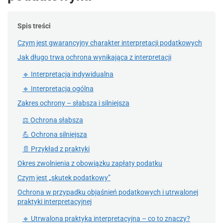
Spis treści
Czym jest gwarancyjny charakter interpretacji podatkowych
Jak długo trwa ochrona wynikająca z interpretacji
🔹 Interpretacja indywidualna
🔹 Interpretacja ogólna
Zakres ochrony – słabsza i silniejsza
⚖️ Ochrona słabsza
💪 Ochrona silniejsza
📄 Przykład z praktyki
Okres zwolnienia z obowiązku zapłaty podatku
Czym jest „skutek podatkowy”
Ochrona w przypadku objaśnień podatkowych i utrwalonej
praktyki interpretacyjnej
🔹 Utrwalona praktyka interpretacyjna – co to znaczy?