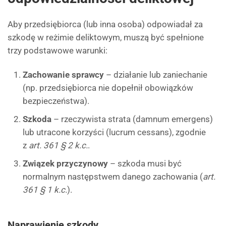
Aby przedsiębiorca (lub inna osoba) odpowiadał za
szkodę w reżimie deliktowym, muszą być spełnione
trzy podstawowe warunki:
Zachowanie sprawcy
– działanie lub zaniechanie
(np. przedsiębiorca nie dopełnił obowiązków
bezpieczeństwa).
Szkoda
– rzeczywista strata (damnum emergens)
lub utracone korzyści (lucrum cessans), zgodnie
z
art. 361 § 2 k.c.
.
Związek przyczynowy
– szkoda musi być
normalnym następstwem danego zachowania (
art.
361 § 1 k.c.
).
Naprawienie szkody