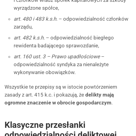
i członków władz spółek kapitałowych za szkody
wyrządzone spółce,
art. 480 i 483 k.s.h.
– odpowiedzialność członków
zarządu,
art. 482 k.s.h.
– odpowiedzialność biegłego
rewidenta badającego sprawozdanie,
art. 160 ust. 3 – Prawo upadłościowe
–
odpowiedzialność syndyka za nienależyte
wykonywanie obowiązków.
Wszystkie te przepisy są w istocie powtórzeniem
zasady z art. 415 k.c. i pokazują, że
delikty mają
ogromne znaczenie w obrocie gospodarczym
.
Klasyczne przesłanki
odpowiedzialności deliktowej