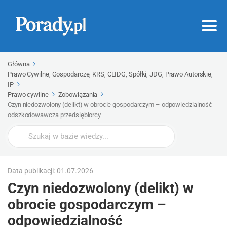
Główna
Prawo Cywilne, Gospodarcze, KRS, CEIDG, Spółki, JDG, Prawo Autorskie,
IP
Prawo cywilne
Zobowiązania
Czyn niedozwolony (delikt) w obrocie gospodarczym – odpowiedzialność
odszkodowawcza przedsiębiorcy
Wyszukaj
Data publikacji: 01.07.2026
Czyn niedozwolony (delikt) w
obrocie gospodarczym –
odpowiedzialność