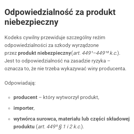
Odpowiedzialność za produkt
niebezpieczny
Kodeks cywilny przewiduje szczególny reżim
odpowiedzialności za szkody wyrządzone
przez
produkt niebezpieczny
(
art. 449¹–449¹⁰ k.c.
).
Jest to odpowiedzialność na zasadzie ryzyka –
oznacza to, że nie trzeba wykazywać winy producenta.
Odpowiadają:
producent
– który wytworzył produkt,
importer
,
wytwórca surowca, materiału lub części składowej
produktu
(
art. 449⁵ § 1 i 2 k.c.
).