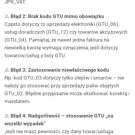
JPK_VAT.
⚠️
Błąd 2: Brak kodu GTU mimo obowiązku
Często dotyczy to sprzedaży elektroniki (GTU_06),
usług doradczych (GTU_12) czy towarów akcyzowych
(GTU_04). Pamiętaj, że nawet jedna faktura na
niewielką kwotę wymaga oznaczenia, jeśli dotyczy
towarów/usług z listy GTU.
⚠️
Błąd 3: Zastosowanie niewłaściwego kodu
Np. kod GTU_03 dotyczy tylko olejów i smarów – nie
należy go stosować przy sprzedaży paliw objętych
GTU_02. Błędne przypisanie może skutkować korektą i
mandatem.
⚠️
Błąd 4: Nadgorliwość – stosowanie GTU „na
wszelki wypadek”
Jeśli nie masz pewności, czy dany towar/usługa