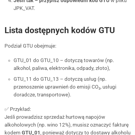
Jeśli tak – przypisz odpowiedni kod GTU
w pliku
JPK_VAT.
Lista dostępnych kodów GTU
Podział GTU obejmuje:
GTU_01 do GTU_10 – dotyczą towarów (np.
alkohol, paliwa, elektronika, odpady, złoto),
GTU_11 do GTU_13 – dotyczą usług (np.
przenoszenie uprawnień do emisji CO₂, usługi
doradcze, transportowe).
✅ Przykład:
Jeśli prowadzisz sprzedaż hurtową napojów
alkoholowych (np. wino 12%), musisz oznaczyć fakturę
kodem
GTU_01
, ponieważ dotyczy to dostawy alkoholu