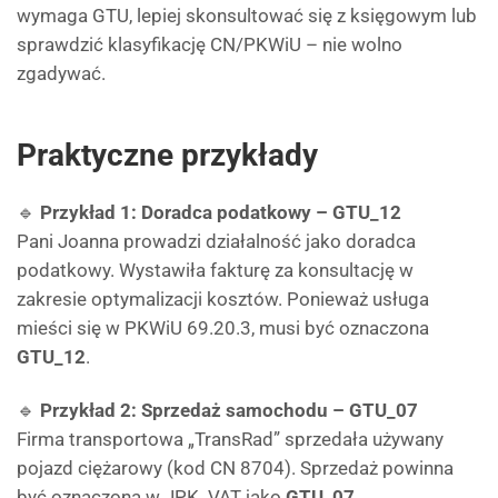
wymaga GTU, lepiej skonsultować się z księgowym lub
sprawdzić klasyfikację CN/PKWiU – nie wolno
zgadywać.
Praktyczne przykłady
🔹
Przykład 1: Doradca podatkowy – GTU_12
Pani Joanna prowadzi działalność jako doradca
podatkowy. Wystawiła fakturę za konsultację w
zakresie optymalizacji kosztów. Ponieważ usługa
mieści się w PKWiU 69.20.3, musi być oznaczona
GTU_12
.
🔹
Przykład 2: Sprzedaż samochodu – GTU_07
Firma transportowa „TransRad” sprzedała używany
pojazd ciężarowy (kod CN 8704). Sprzedaż powinna
być oznaczona w JPK_VAT jako
GTU_07
.