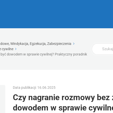
dowe, Windykacja, Egzekucja, Zabezpieczenia
Wyszukaj
 cywilne
być dowodem w sprawie cywilnej? Praktyczny poradnik
Data publikacji: 16.06.2025
Czy nagranie rozmowy bez
dowodem w sprawie cywilne