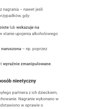
z nagrania – nawet jeśli
przypadków, gdy:
biste
lub
wskazuje na
w stanie upojenia alkoholowego
y naruszona
– np. poprzez
st
wyraźnie zmanipulowane
.
posób nieetyczny
łego partnera z ich dzieckiem,
chowanie. Nagranie wykonano w
zedstawiono w sprawie o