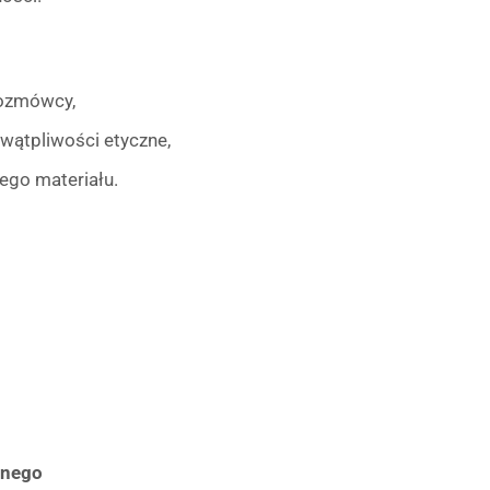
rozmówcy,
wątpliwości etyczne,
ego materiału.
lnego