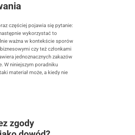
wania
z częściej pojawia się pytanie:
astępnie wykorzystać to
ólnie ważna w kontekście sporów
biznesowymi czy też członkami
zawiera jednoznacznych zakazów
te. W niniejszym poradniku
taki materiał może, a kiedy nie
ez zgody
 jako dowód?