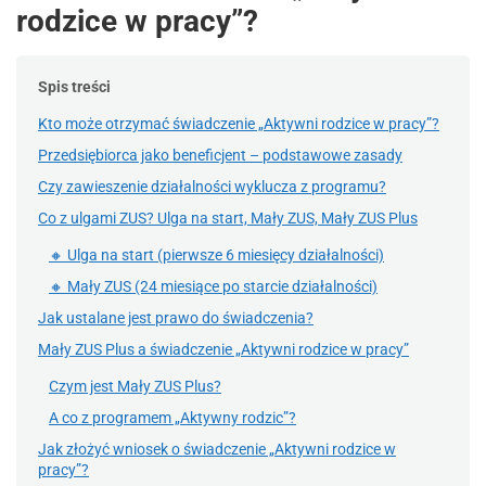
rodzice w pracy”?
Spis treści
Kto może otrzymać świadczenie „Aktywni rodzice w pracy”?
Przedsiębiorca jako beneficjent – podstawowe zasady
Czy zawieszenie działalności wyklucza z programu?
Co z ulgami ZUS? Ulga na start, Mały ZUS, Mały ZUS Plus
🔸 Ulga na start (pierwsze 6 miesięcy działalności)
🔸 Mały ZUS (24 miesiące po starcie działalności)
Jak ustalane jest prawo do świadczenia?
Mały ZUS Plus a świadczenie „Aktywni rodzice w pracy”
Czym jest Mały ZUS Plus?
A co z programem „Aktywny rodzic”?
Jak złożyć wniosek o świadczenie „Aktywni rodzice w
pracy”?