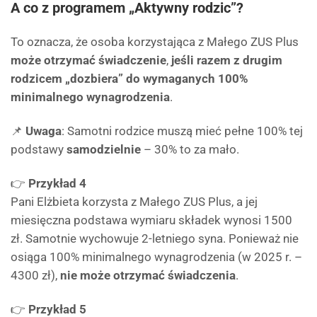
A co z programem „Aktywny rodzic”?
To oznacza, że osoba korzystająca z Małego ZUS Plus
może otrzymać świadczenie
,
jeśli razem z drugim
rodzicem „dozbiera” do wymaganych 100%
minimalnego wynagrodzenia
.
📌
Uwaga
: Samotni rodzice muszą mieć pełne 100% tej
podstawy
samodzielnie
– 30% to za mało.
👉
Przykład 4
Pani Elżbieta korzysta z Małego ZUS Plus, a jej
miesięczna podstawa wymiaru składek wynosi 1500
zł. Samotnie wychowuje 2-letniego syna. Ponieważ nie
osiąga 100% minimalnego wynagrodzenia (w 2025 r. –
4300 zł),
nie może otrzymać świadczenia
.
👉
Przykład 5