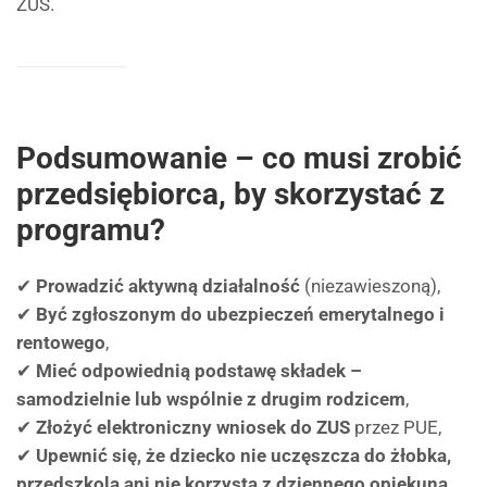
ZUS.
Podsumowanie – co musi zrobić
przedsiębiorca, by skorzystać z
programu?
✔
Prowadzić aktywną działalność
(niezawieszoną),
✔
Być zgłoszonym do ubezpieczeń emerytalnego i
rentowego
,
✔
Mieć odpowiednią podstawę składek –
samodzielnie lub wspólnie z drugim rodzicem
,
✔
Złożyć elektroniczny wniosek do ZUS
przez PUE,
✔
Upewnić się, że dziecko nie uczęszcza do żłobka,
przedszkola ani nie korzysta z dziennego opiekuna.